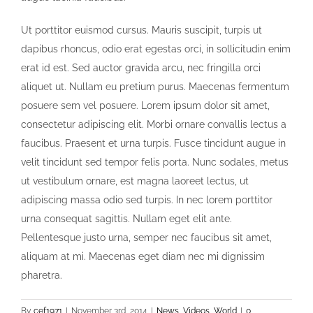
Ut porttitor euismod cursus. Mauris suscipit, turpis ut
dapibus rhoncus, odio erat egestas orci, in sollicitudin enim
erat id est. Sed auctor gravida arcu, nec fringilla orci
aliquet ut. Nullam eu pretium purus. Maecenas fermentum
posuere sem vel posuere. Lorem ipsum dolor sit amet,
consectetur adipiscing elit. Morbi ornare convallis lectus a
faucibus. Praesent et urna turpis. Fusce tincidunt augue in
velit tincidunt sed tempor felis porta. Nunc sodales, metus
ut vestibulum ornare, est magna laoreet lectus, ut
adipiscing massa odio sed turpis. In nec lorem porttitor
urna consequat sagittis. Nullam eget elit ante.
Pellentesque justo urna, semper nec faucibus sit amet,
aliquam at mi. Maecenas eget diam nec mi dignissim
pharetra.
By
cef1971
|
November 3rd, 2014
|
News
,
Videos
,
World
|
0