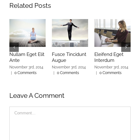
Related Posts
Nullam Eget Elit
Fusce Tincidunt
Eleifend Eget
C
Ante
Augue
Interdum
I
November 3rd, 2014
November 3rd, 2014
November 3rd, 2014
N
|
0 Comments
|
0 Comments
|
0 Comments
|
Leave A Comment
Comment